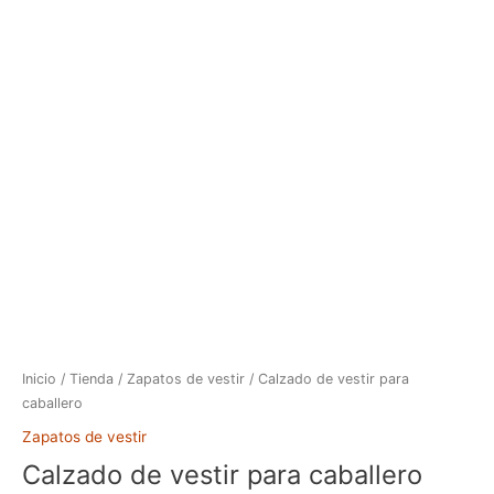
Ir
al
contenido
Calzado
de
vestir
para
caballero
cantidad
Inicio
/
Tienda
/
Zapatos de vestir
/ Calzado de vestir para
caballero
Zapatos de vestir
Calzado de vestir para caballero