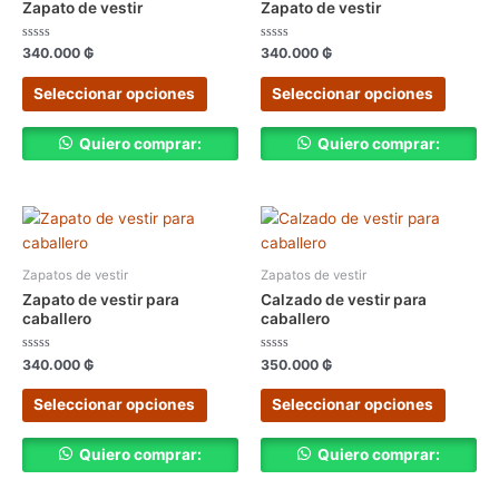
Zapato de vestir
Zapato de vestir
múltiples
múltipl
variantes.
variant
Valorado
Valorado
340.000
₲
340.000
₲
con
con
Las
Las
0
0
de
de
Seleccionar opciones
Seleccionar opciones
opciones
opcion
5
5
se
se
pueden
pueden
Quiero comprar:
Quiero comprar:
elegir
elegir
en
en
la
la
Este
Este
página
página
producto
produc
de
de
tiene
tiene
Zapatos de vestir
Zapatos de vestir
producto
produc
múltiples
múltipl
Zapato de vestir para
Calzado de vestir para
variantes.
variant
caballero
caballero
Las
Las
Valorado
Valorado
opciones
opcion
340.000
₲
350.000
₲
con
con
0
0
se
se
de
de
Seleccionar opciones
Seleccionar opciones
5
5
pueden
pueden
elegir
elegir
Quiero comprar:
Quiero comprar:
en
en
la
la