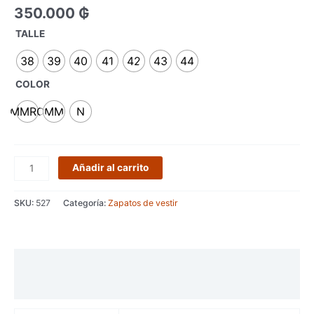
350.000
₲
TALLE
38
39
40
41
42
43
44
COLOR
MMRO
MM
N
Añadir al carrito
SKU:
527
Categoría:
Zapatos de vestir
Información adicional
Valoraciones (0)