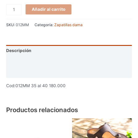
Añadir al carrito
SKU:
012MM
Categoría:
Zapatillas dama
Descripción
Información adicional
Valoraciones (0)
Cod:012MM 35 al 40 180.000
Productos relacionados
Este
produc
tiene