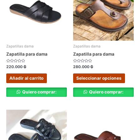
múltipl
variant
Las
opcion
se
pueden
elegir
Zapatillas dama
Zapatillas dama
en
Zapatilla para dama
Zapatilla para dama
la
página
Valorado
Valorado
220.000
₲
280.000
₲
con
con
de
0
0
de
de
Añadir al carrito
Seleccionar opciones
produc
5
5
Quiero comprar:
Quiero comprar: