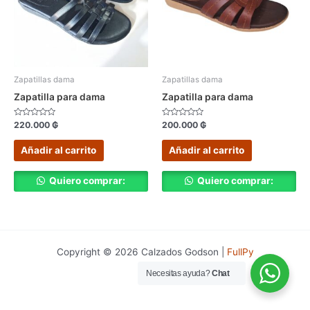
Zapatillas dama
Zapatillas dama
Zapatilla para dama
Zapatilla para dama
Valorado
Valorado
220.000
₲
200.000
₲
con
con
0
0
de
de
Añadir al carrito
Añadir al carrito
5
5
Quiero comprar:
Quiero comprar:
Copyright © 2026 Calzados Godson |
FullPy
Necesitas ayuda?
Chat