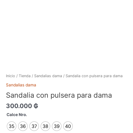
Ir
al
contenido
Sandalia
con
pulsera
Inicio
/
Tienda
/
Sandalias dama
/ Sandalia con pulsera para dama
para
Sandalias dama
dama
Sandalia con pulsera para dama
cantidad
300.000
₲
Calce Nro.
35
36
37
38
39
40