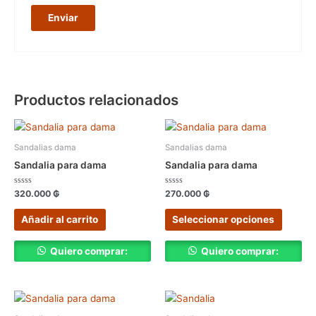
Productos relacionados
Este
produc
Sandalias dama
Sandalias dama
tiene
Sandalia para dama
Sandalia para dama
múltipl
variant
Valorado
Valorado
320.000
₲
270.000
₲
con
con
Las
0
0
de
de
Añadir al carrito
Seleccionar opciones
opcion
5
5
se
pueden
Quiero comprar:
Quiero comprar:
elegir
en
la
Este
página
produc